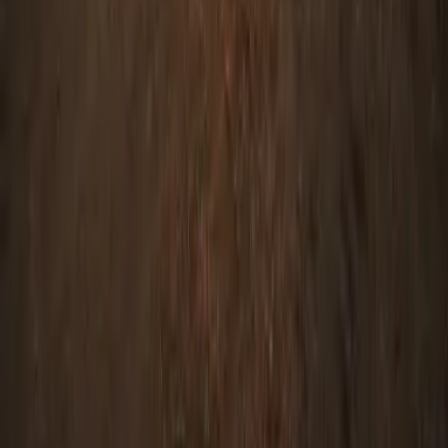
探索
88 Days Map