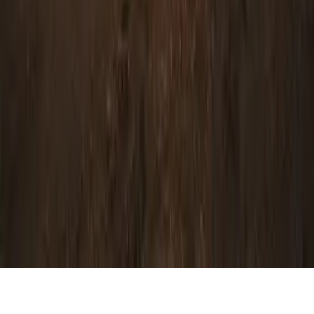
城市分析
部落格
支援
關於
聯絡我們
方案定價
常見問題
法律聲明
Cookie 政策
隱私政策
服務條款
©
2026
Open-AU
. All rights reserved.