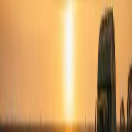
住宿
看哪些區域需要先確認住宿
季節規劃
比較工作通常何時開始
二簽規劃
申請前先規劃移動路線
互動地圖預覽