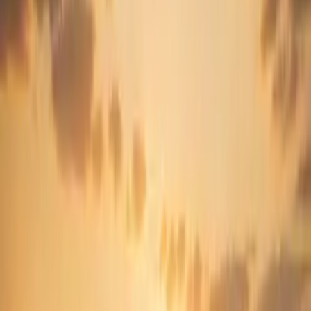
上層路線
肉品加工
Queensland
88 Days Map
用同一組工種與地區條件打開 88map，直
接比較附近聚落與替代路線。
打開地圖路線
Blog 指南
先讀對應指南，把搜尋結果變成可判斷的路線，而不是只看零
散資訊。
閱讀指南
澳洲肉品工廠工作指南：全年收入、風險、薪資與適合誰做
如
果你想找一種全年都有、比農場更穩定的收入來源，肉品與食
品加工是重要選項。但它的代價是重複性高、受傷風險真實，
而且不是每個人都適合。
澳洲打工度假高薪工作在哪裡？真正
賺得到錢的通常是這些位置
高薪工作通常不在最輕鬆、最熱門
的職稱，而在更辛苦的地區、工業環境或強季節窗口。真正該
看的是總週收入、成本與你能不能撐得住。
瀏覽工作路徑
肉品加工
Queensland肉品加工
Biloela Queensland 肉品加