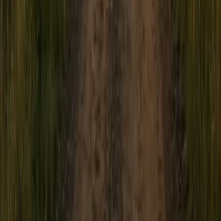
support@open-au.com