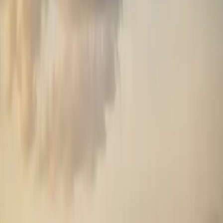
讀指南
澳洲 88 天農場工作怎麼選？哪些真的比較值得做
如果你的目
標不只是把 88 天硬撐完，而是想用比較聰明的方式做完，那
你需要看的不是最會被轉貼的職缺，而是最能穩定累積天數、
留住體力與控制風險的工作型態。
澳洲農場工作全解析：採
收、包裝、薪資與 88 天策略
農場工作看起來門檻低，但收
入、體力負擔與二簽三簽累積效率差很多。這篇幫你看懂哪些
工作值得做、哪些風險要先避開。
澳洲偏鄉背包客住宿怎麼
選？真正實用的不是最便宜那張床
偏鄉住宿不只是租金問題，
還牽涉通勤、睡眠品質、穩定性與對雇主的依賴程度。最好的
選擇，是能讓你持續工作、降低壓力、少流失錢的配置。
瀏覽工作路徑
農業
Queensland農業
Brisbane Queensland 農業
Toowoomba Queensland 農業
Forest Hill Queensland 農業
Kenilworth Queensland 農業
Kingaroy Queensland 農業