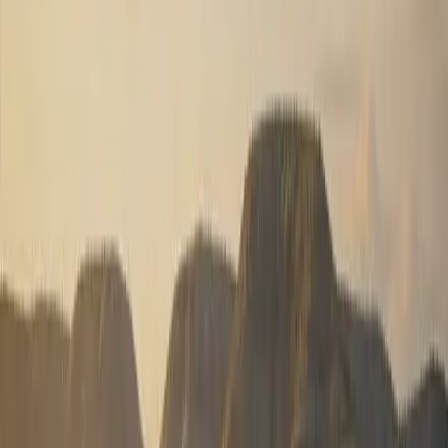
你可以比較什麼
工作類型
水果、農產、餐旅與更多類型
住宿
看哪些區域需要先確認住宿
季節規劃