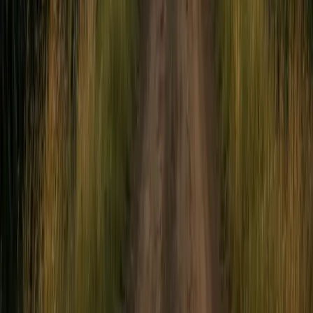
1
先掃描區域
2
打開同一個地圖視角
3
解鎖工作點細節
把興趣變成行動
下一步
雇主名稱
精確地址
收藏清單
進階篩選
附近替代選項
查看Mackay附近工作地點
探索更多路徑