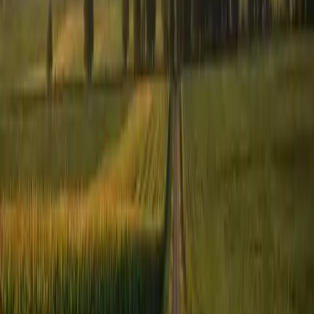
打開地圖，比較附近工作聚落、季節與解鎖後的工作點資訊。
打開這個地圖區域
附近工作點
農業
Mackay
,
Queensland
Jun-Dec
農業工作
常見職務
:
一般農場幫手和採收人員
住宿
:
住宿訊號：租屋。
要求
:
需求訊號：通常不需要特殊證照和駕照檢查。
薪資
$28-35/hr