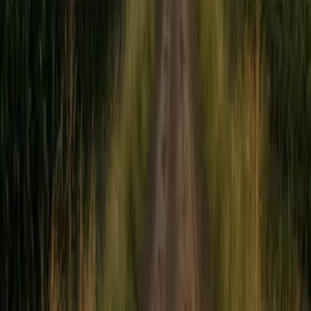
適合快速比較
2
打開同一個地圖視角
地圖會保留同一個工作意圖，方便你查看聚落、篩選條件與附
近替代選項。
同一條路徑，更深一層
3
解鎖工作點細節
從大方向探索進到雇主、地址、住宿與收藏清單等決策資訊。
把興趣變成行動
Open-AU 流程