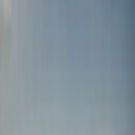
2
城鎮
1
季節
1
職務類型
2
工作區域
熱門區域