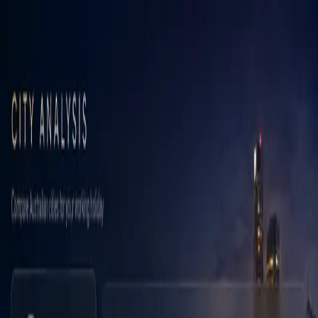
Open-AU
88 Days Map
BOGAN AI
Analyse des villes
Blog
Tarifs
Français
Français